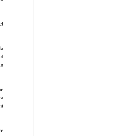
l 
a 
d 
n 
e 
a 
i 
e 