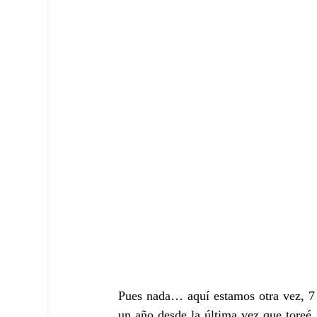
Pues nada… aquí estamos otra vez, 7 
un año desde la última vez que toreé.