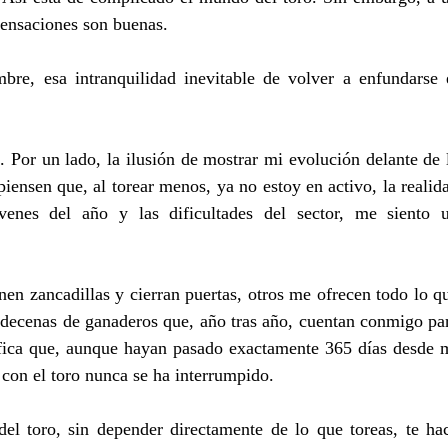
 sensaciones son buenas.
bre, esa intranquilidad inevitable de volver a enfundarse e
or un lado, la ilusión de mostrar mi evolución delante de l
iensen que, al torear menos, ya no estoy en activo, la realida
ivenes del año y las dificultades del sector, me siento u
en zancadillas y cierran puertas, otros me ofrecen todo lo qu
s decenas de ganaderos que, año tras año, cuentan conmigo par
ifica que, aunque hayan pasado exactamente 365 días desde m
 con el toro nunca se ha interrumpido.
el toro, sin depender directamente de lo que toreas, te hac