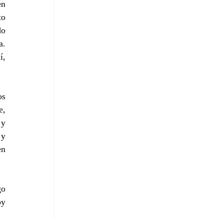
n 
o 
o 
. 
, 
s 
, 
y 
y 
n 
o 
y 