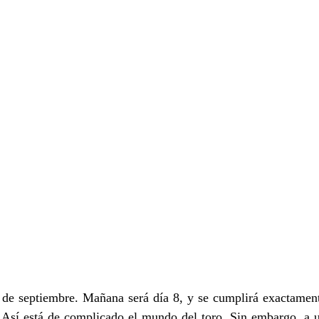
de septiembre. Mañana será día 8, y se cumplirá exactament
 Así está de complicado el mundo del toro. Sin embargo, a u